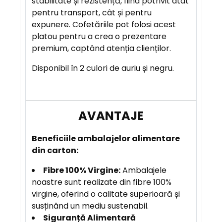
stabilitate și rezistență, fiind potrivit atât
pentru transport, cât și pentru
expunere. Cofetăriile pot folosi acest
A
platou pentru a crea o prezentare
V
premium, captând atenția clienților.
A
N
Disponibil în 2 culori de auriu și negru.
T
A
J
E
Beneficiile
ambalajelor alimentare
din carton:
Fibre 100% Virgine:
Ambalajele
noastre sunt realizate din fibre 100%
virgine, oferind o calitate superioară și
susținând un mediu sustenabil.
Siguranță Alimentară