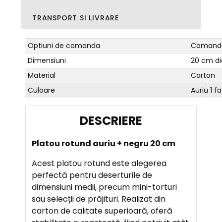
TRANSPORT SI LIVRARE
Optiuni de comanda
Comanda
Dimensiuni
20 cm d
Material
Carton
Culoare
Auriu 1 f
D
E
Platou rotund auriu + negru 20 cm
S
C
Acest platou rotund este alegerea
R
perfectă pentru deserturile de
I
dimensiuni medii, precum mini-torturi
E
sau selecții de prăjituri. Realizat din
R
carton de calitate superioară, oferă
E