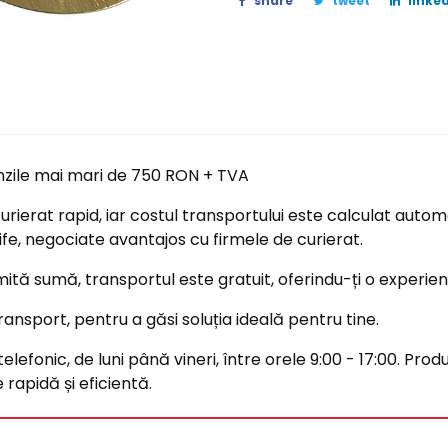
share
tweet
linked
nzile mai mari de 750 RON + TVA
ierat rapid, iar costul transportului este calculat automa
ife, negociate avantajos cu firmele de curierat.
tă sumă, transportul este gratuit, oferindu-ți o experi
ransport, pentru a găsi soluția ideală pentru tine.
efonic, de luni până vineri, între orele 9:00 - 17:00. Produ
rapidă și eficientă.