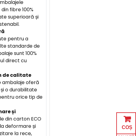
mbalajele
 din fibre 100%
tate superioară și
stenabil.
ră
te pentru a
lte standarde de
alaje sunt 100%
ul direct cu
 de calitate
 ambalaje oferă
și o durabilitate
entru orice tip de
are și
e din carton ECO
la deformare și
COȘ
itare la rece,