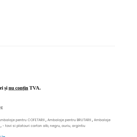
ei și
nu conțin
TVA.
RE
,
,
Ambalaje pentru COFETARII
Ambalaje pentru BRUTARII
Ambalaje
,
N
- tavi si platouri carton alb, negru, auriu, argintiu