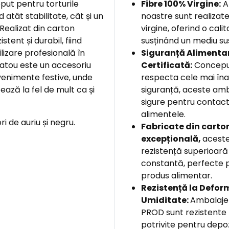
ut pentru torturile
Fibre 100% Virgine:
A
 atât stabilitate, cât și un
noastre sunt realizate
 Realizat din carton
virgine, oferind o cali
tent și durabil, fiind
susținând un mediu su
lizare profesională în
Siguranță Alimenta
latou este un accesoriu
Certificată:
Concepu
venimente festive, unde
respecta cele mai îna
ază la fel de mult ca și
siguranță, aceste amb
sigure pentru contact
alimentele.
ri de auriu și negru.
F
abricate din carton
excepțională,
aceste
rezistență superioară 
constantă, perfecte p
produs alimentar.
Rezistență la Deform
Umiditate:
Ambalajel
PROD sunt rezistente 
potrivite pentru depoz