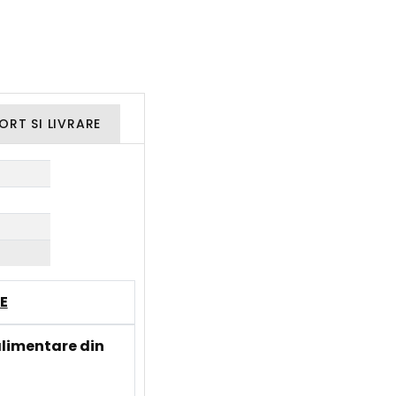
ORT SI LIVRARE
E
limentare din