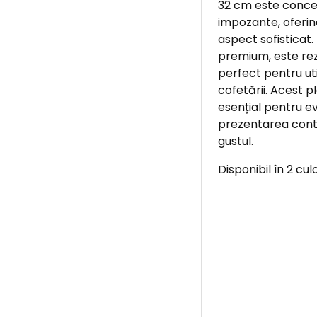
32 cm este concep
impozante, oferind
aspect sofisticat.
premium, este rezis
perfect pentru uti
cofetării. Acest p
esențial pentru e
prezentarea conte
gustul.
Disponibil în 2 culo