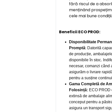
fără riscul de a absor
menținând prospețime
cele mai bune condiții
Beneficii ECO PROD:
Disponibilitate Perman
Promptă
: Datorită capac
de producție, ambalajel
disponibile în stoc. Indi
necesar, comanzi când ai
asigurăm o livrare rapid
pentru a susține continuit
Gama Completă de Amb
Folosință:
ECO PROD ofe
extinsă de ambalaje alim
conceput pentru a păstr
asigura un transport sigu