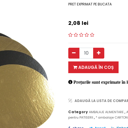
PRET EXPRIMAT PE BUCATA
2,08
lei
ADAUGĂ ÎN COȘ
Prețurile sunt exprimate în l
ADAUGĂ LA LISTA DE COMPA
,
Category
AMBALAJE ALIMENTARE
,
pentru PATISERII
* ambalaje CARTO