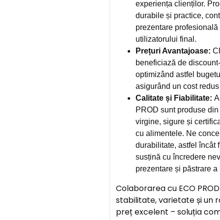
experiența clienților. Pr
durabile și practice, cont
prezentare profesională ș
utilizatorului final.
Prețuri Avantajoase:
Cl
beneficiază de discount-u
optimizând astfel bugetu
asigurând un cost redus
Calitate și Fiabilitate:
A
PROD sunt produse din 
virgine, sigure și certifi
cu alimentele. Ne concen
durabilitate, astfel încât
susțină cu încredere nev
prezentare și păstrare a 
Colaborarea cu ECO PROD 
stabilitate, varietate și un 
preț excelent – soluția co