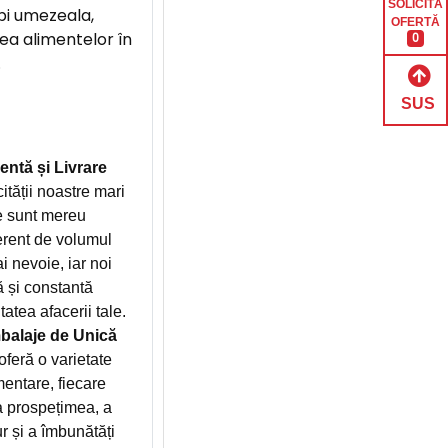
SOLICITĂ
bi umezeala,
OFERTĂ
a alimentelor în
0
.
SUS
entă și Livrare
ității noastre mari
e sunt mereu
ferent de volumul
 nevoie, iar noi
ă și constantă
atea afacerii tale.
alaje de Unică
ră o varietate
entare, fiecare
a prospețimea, a
r și a îmbunătăți