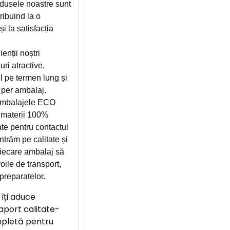
odusele noastre sunt
ribuind la o
i la satisfacția
ienții noștri
ri atractive,
l pe termen lung și
 per ambalaj.
mbalajele ECO
materii 100%
cate pentru contactul
trăm pe calitate și
 fiecare ambalaj să
oile de transport,
preparatelor.
îți aduce
raport calitate-
mpletă pentru