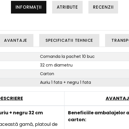
INFORMAȚII
ATRIBUTE
RECENZII
AVANTAJE
SPECIFICATII TEHNICE
TRANSP
Comanda la pachet 10 buc
32 cm diametru
Carton
Auriu 1 fata + negru 1 fata
DESCRIERE
AVANTAJ
riu + negru 32 cm
Beneficiile
ambalajelor a
carton:
 această gamă, platoul de