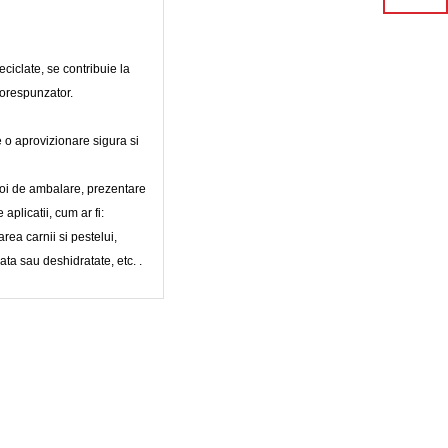
ciclate, se contribuie la
corespunzator.
e o aprovizionare sigura si
oi de ambalare, prezentare
aplicatii, cum ar fi:
area carnii si pestelui,
ta sau deshidratate, etc. .