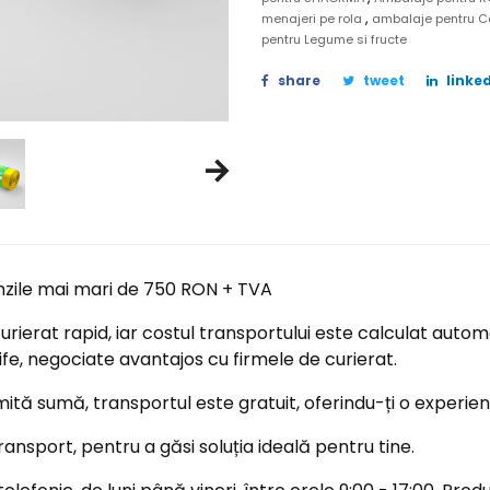
,
menajeri pe rola
ambalaje pentru C
pentru Legume si fructe
share
tweet
linked
nzile mai mari de 750 RON + TVA
ierat rapid, iar costul transportului este calculat automa
ife, negociate avantajos cu firmele de curierat.
tă sumă, transportul este gratuit, oferindu-ți o experi
ransport, pentru a găsi soluția ideală pentru tine.