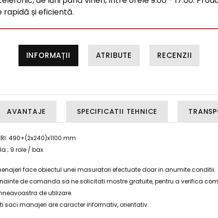
efonic, de luni până vineri, între orele 9:00 - 17:00. Produ
rapidă și eficientă.
INFORMAȚII
ATRIBUTE
RECENZII
AVANTAJE
SPECIFICATII TEHNICE
TRANSP
ERI: 490+(2x240)x1100 mm
a ; 9 role / bax
enajeri face obiectul unei masuratori efectuate doar in anumite conditii.
ainte de comanda sa ne solicitati mostre gratuite, pentru a verifica com
mneavoastra de utilizare.
saci manajeri are caracter informativ, orientativ.