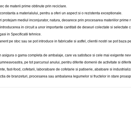
tec de materii prime obtinute prin reciclare.
i constanta a materialului, pentru a oferi un aspect si o rezistenta exceptionale.
ri protejam mediul inconjurator, natura, deoarece prin procesarea materiilor prime re
introducerea in circuit a unor importante cantitati de deseuri colectate si selectate 
gasi in Specificatii tehnice.
nt pe stoc sau se pot introduce in fabricatie si astfel, clientii nostri se pot baza p
 asigura o gama completa de ambalaje, care va satisface si cele mai exigente nev
mneavoastra, pe tot parcursul anului, pentru diferite domenii de activitate si diferite 
nte, fast-food, cofetarii, laboratoare de cofetarie si patiserie, abatoare si industrializ
uctia de branzeturi, procesarea sau ambalarea legumelor si fructelor in stare proaspa