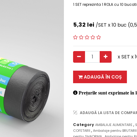
1 SET reprezinta 1 ROLA cu 10 bucati
5,32
lei
/SET x 10 buc
(0,5
x SET x 
ADAUGĂ ÎN COȘ
Prețurile sunt exprimate în l
ADAUGĂ LA LISTA DE COMPA
,
Category
AMBALAJE ALIMENTARE
,
COFETARII
Ambalaje pentru BRUTARI
,
pentru SHAORMA
Ambalaje pentru R