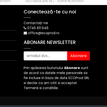
ISTENTI
SACI MENAJERI 35 L - SUPER REZISTENTI
SACI
Conectează-te cu noi
Contactați-ne
0745 611 646
office@ecoprod.ro
ABONARE NEWSLETTER
Abonare
Prin apăsarea butonului
Abonare
sunt
de acord ca datele mele personale sa
fie incluse in baza de date ECOProd SRL
si declar ca am citit si acceptat
Termenii si conditiile.