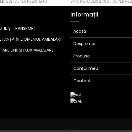
ERI 20L-SUPER REZISTENTI
SACI MENAJERI 240 L - SUPER REZ
i
Informații
UȚIE ȘI TRANSPORT
Acasă
TANȚĂ ÎN DOMENIUL AMBALĂRII
Despre noi
ARE LINII ȘI FLUX AMBALARE
Produse
Contul meu
Contact