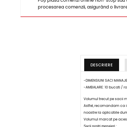
Poți plasa comenzi online non-stop sau tel
procesarea comenzii, asigurând o livrare 
DESCRIERE
-DIMENSIUNI SACI MANAJ
-AMBALARE: 10 bucati / rol
Volumul trecut pe sacii m
Astfel, recomandam ca in
noastre la aplicatiile du
Volumul marcat pe acesti 
Sacii nostri menajeri :