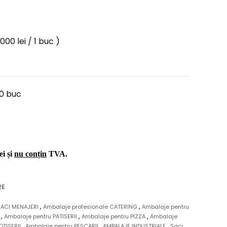
000 lei / 1 buc )
10 buc
ei și
nu conțin
TVA.
RE
,
,
SACI MENAJERI
Ambalaje profesionale CATERING
Ambalaje pentru
,
,
,
I
Ambalaje pentru PATISERII
Ambalaje pentru PIZZA
Ambalaje
,
,
,
OTISERII
Ambalaje pentru PESCARII
AMBALAJE INDUSTRIALE
Saci