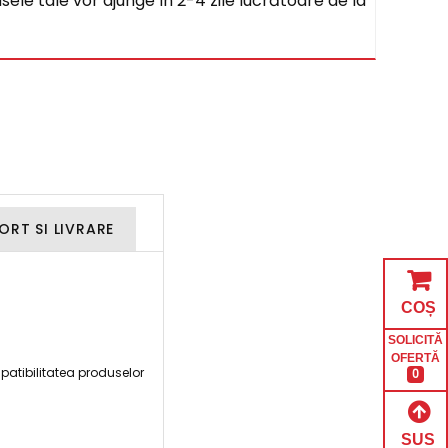
sele tale vor ajunge în 2-4 zile lucrătoare de la
ORT SI LIVRARE
COȘ
SOLICITĂ
OFERTĂ
patibilitatea produselor
0
SUS