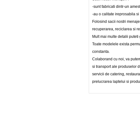
-sunt fabricati dintr-un ames
-au o calitate ireprosabila s
Folosind sacii nostri menaje
recuperarea, reciclarea si re
Mult mai multe detalii puteti 
Toate modelele exista permane
constanta.
Colaborand cu noi, va putem
si transport ale produselor du
servicii de catering, restaura
prelucrarea laptelui si prod