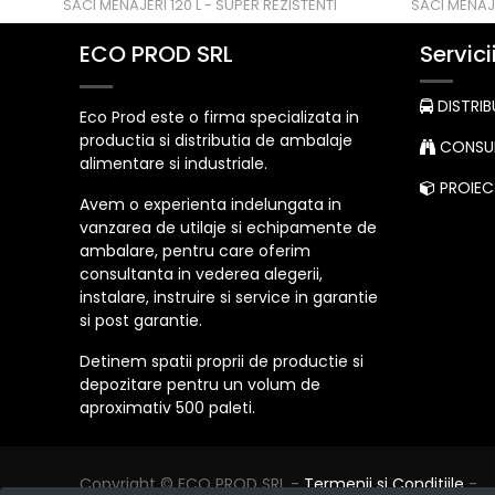
SACI MENAJERI 120 L - SUPER REZISTENTI
SACI MENAJ
ECO PROD SRL
Servici
DISTRIB
Eco Prod este o firma specializata in
productia si distributia de ambalaje
CONSUL
alimentare si industriale.
PROIECT
Avem o experienta indelungata in
vanzarea de utilaje si echipamente de
ambalare, pentru care oferim
consultanta in vederea alegerii,
instalare, instruire si service in garantie
si post garantie.
Detinem spatii proprii de productie si
depozitare pentru un volum de
aproximativ 500 paleti.
Copyright ©
ECO PROD SRL
-
Termenii si Conditiile
-