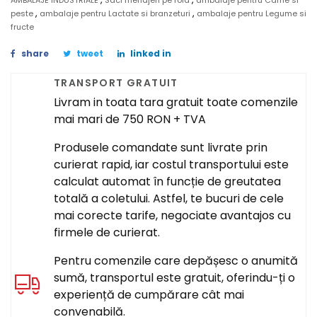
AMBALAJE INDUSTRIALE
Saci menajeri pe rola
ambalaje pentru Carne si
,
,
peste
ambalaje pentru Lactate si branzeturi
ambalaje pentru Legume si
fructe
share
tweet
linked in
TRANSPORT GRATUIT
Livram in toata tara gratuit toate comenzile
mai mari de 750 RON + TVA
Produsele comandate sunt livrate prin
curierat rapid, iar costul transportului este
calculat automat în funcție de greutatea
totală a coletului. Astfel, te bucuri de cele
mai corecte tarife, negociate avantajos cu
firmele de curierat.
Pentru comenzile care depășesc o anumită
sumă, transportul este gratuit, oferindu-ți o
experiență de cumpărare cât mai
convenabilă.