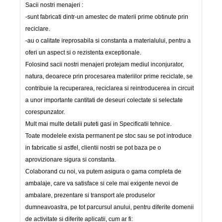
Sacii nostri menajeri :
-sunt fabricati dintr-un amestec de materii prime obtinute prin
reciclare.
-au o calitate ireprosabila si constanta a materialului, pentru a
oferi un aspect si o rezistenta exceptionale.
Folosind sacii nostri menajeri protejam mediul inconjurator,
natura, deoarece prin procesarea materiilor prime reciclate, se
contribuie la recuperarea, reciclarea si reintroducerea in circuit
a unor importante cantitati de deseuri colectate si selectate
corespunzator.
Mult mai multe detalii puteti gasi in Specificatii tehnice.
Toate modelele exista permanent pe stoc sau se pot introduce
in fabricatie si astfel, clientii nostri se pot baza pe o
aprovizionare sigura si constanta.
Colaborand cu noi, va putem asigura o gama completa de
ambalaje, care va satisface si cele mai exigente nevoi de
ambalare, prezentare si transport ale produselor
dumneavoastra, pe tot parcursul anului, pentru diferite domenii
de activitate si diferite aplicatii, cum ar fi: