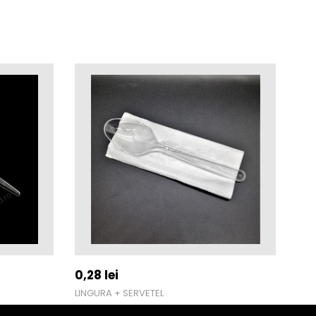
0,28
lei
0,1
LINGURA + SERVETEL
LIN