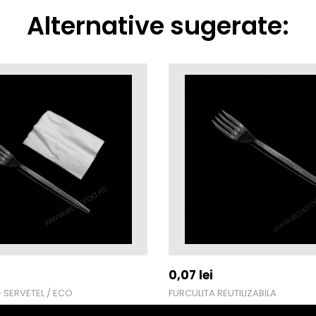
Alternative sugerate:
0,07
lei
 SERVETEL / ECO
FURCULITA REUTILIZABILA