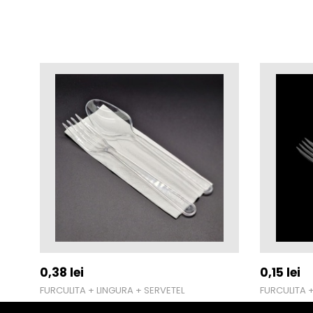
0,38
lei
0,15
lei
FURCULITA + LINGURA + SERVETEL
FURCULITA +