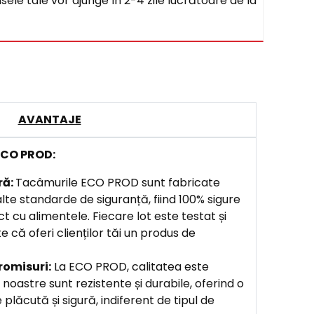
sele tale vor ajunge în 2-4 zile lucrătoare de la
AVANTAJE
 ECO PROD:
ră:
Tacâmurile ECO PROD sunt fabricate
te standarde de siguranță, fiind 100% sigure
t cu alimentele. Fiecare lot este testat și
e că oferi clienților tăi un produs de
romisuri:
La ECO PROD, calitatea este
 noastre sunt rezistente și durabile, oferind o
 plăcută și sigură, indiferent de tipul de