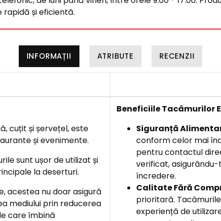
efonic, de luni până vineri, între orele 9:00 - 17:00. Produ
rapidă și eficientă.
INFORMAȚII
ATRIBUTE
RECENZII
B
eneficiile Tacâmurilor
, cuțit și șervețel, este
Siguranță Alimenta
staurante și evenimente.
conform celor mai înal
pentru contactul direc
le sunt ușor de utilizat și
verificat, asigurându-t
incipale la deserturi.
încredere.
Calitate Fără Comp
ile, acestea nu doar asigură
prioritară. Tacâmurile
area mediului prin reducerea
experiență de utilizare
le care îmbină