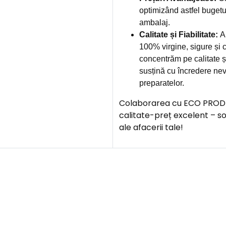
optimizând astfel bugetu
ambalaj.
Calitate și Fiabilitate:
Am
100% virgine, sigure și c
concentrăm pe calitate și
susțină cu încredere nev
preparatelor.
Colaborarea cu ECO PROD îți
calitate-preț excelent – s
ale afacerii tale!