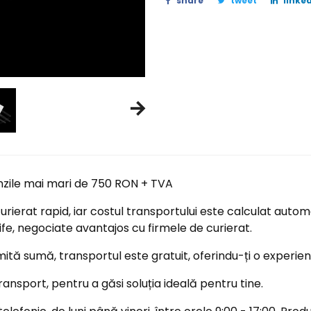
share
tweet
linked
nzile mai mari de 750 RON + TVA
ierat rapid, iar costul transportului este calculat automa
ife, negociate avantajos cu firmele de curierat.
tă sumă, transportul este gratuit, oferindu-ți o experi
ransport, pentru a găsi soluția ideală pentru tine.