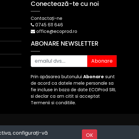
Conectează-te cu noi
Contactați-ne
0745 611 646
office@ecoprod.ro
ABONARE NEWSLETTER
Abonare
Prin apăsarea butonului
Abonare
sunt
de acord ca datele mele personale sa
fie incluse in baza de date ECOProd SRL
si declar ca am citit si acceptat
Termenii si conditiile.
ctiva, configurați-vă
Powered by
OK