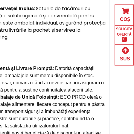
ervețel Inclus:
Seturile de tacâmuri cu
ă o soluție igienică și convenabilă pentru
COȘ
m este ambalat individual, asigurând protecția
u livrările la pachet și servirea la
SOLICITĂ
OFERTĂ
ing.
0
SUS
entă și Livrare Promptă
: Datorită capacității
e, ambalajele sunt mereu disponibile în stoc.
cesar, comanzi când ai nevoie, iar noi asigurăm o
tă pentru a susține continuitatea afacerii tale.
alaje de Unică Folosință:
ECO PROD oferă o
alaje alimentare, fiecare conceput pentru a păstra
n transport sigur și a îmbunătăți experiența
stre sunt durabile și practice, contribuind la o
 la satisfacția utilizatorului final.
ienții noștri beneficiază de discount-uri atractive,