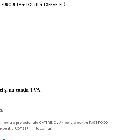
1 FURCULITA + 1 CUTIT + 1 SERVETEL )
ei și
nu conțin
TVA.
RE
,
,
Ambalaje profesionale CATERING
Ambalaje pentru FAST FOOD
,
 pentru ROTISERII
* tacamuri