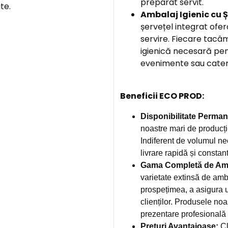
preparat servit.
te.
Ambalaj Igienic cu Ș
șervețel integrat ofer
servire. Fiecare tacâ
igienică necesară pentr
evenimente sau cater
Beneficii ECO PROD:
Disponibilitate Perman
noastre mari de producți
Indiferent de volumul ne
livrare rapidă și constan
Gama Completă de Amb
varietate extinsă de amb
prospețimea, a asigura u
clienților. Produsele noa
prezentare profesională și
Prețuri Avantajoase:
Cl