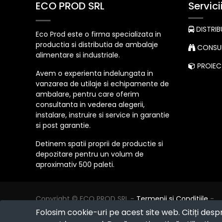
ECO PROD SRL
Servici
DISTRIB
Eco Prod este o firma specializata in
productia si distributia de ambalaje
CONSUL
alimentare si industriale.
PROIECT
Avem o experienta indelungata in
vanzarea de utilaje si echipamente de
ambalare, pentru care oferim
consultanta in vederea alegerii,
instalare, instruire si service in garantie
si post garantie.
Detinem spatii proprii de productie si
depozitare pentru un volum de
aproximativ 500 paleti.
Copyright ©
ECO PROD SRL
-
Termenii si Conditiile
-
Politica de Confidențialitate
-
Consultanță juridică
-
Folosim cookie-uri pe acest site web. Citiți desp
Politica de retur
-
Cum cumpăr?