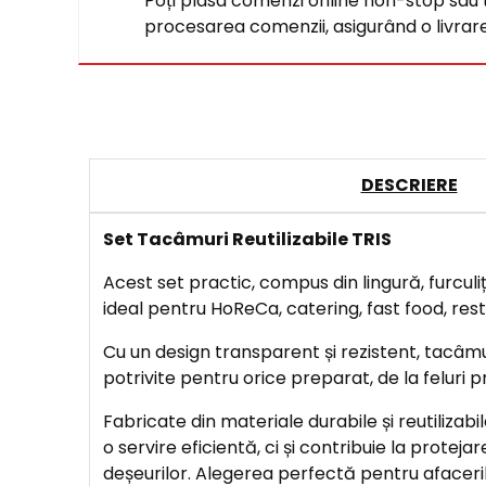
Poți plasa comenzi online non-stop sau tel
procesarea comenzii, asigurând o livrare 
DESCRIERE
Set Tacâmuri Reutilizabile TRIS
Acest set practic, compus din lingură, furculiță
ideal pentru HoReCa, catering, fast food, re
Cu un design transparent și rezistent, tacâmuri
potrivite pentru orice preparat, de la feluri pr
Fabricate din materiale durabile și reutilizab
o servire eficientă, ci și contribuie la protej
deșeurilor. Alegerea perfectă pentru afaceri