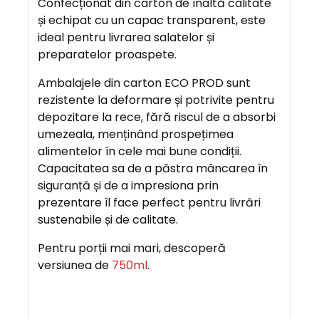
Confecționat din carton de înaltă calitate
R
și echipat cu un capac transparent, este
E
ideal pentru livrarea salatelor și
preparatelor proaspete.
A
Ambalajele din carton ECO PROD sunt
V
rezistente la deformare și potrivite pentru
A
depozitare la rece, fără riscul de a absorbi
N
umezeala, menținând prospețimea
T
alimentelor în cele mai bune condiții.
A
Capacitatea sa de a păstra mâncarea în
J
siguranță și de a impresiona prin
E
prezentare îl face perfect pentru livrări
sustenabile și de calitate.
Pentru porții mai mari, descoperă
versiunea de
750ml
.