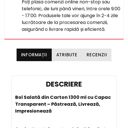
Poți plasa comenzi online non-stop sau
telefonic, de luni până vineri, între orele 9:00
- 17:00. Produsele tale vor ajunge în 2-4 zile
lucrătoare de la procesarea comenzii,
asigurând o livrare rapidă și eficientă.
INFORMAȚII
ATRIBUTE
RECENZII
D
E
Bol Salată din Carton 1300 ml cu Capac
S
Transparent – Păstrează, Livrează,
C
Impresionează
R
I
E