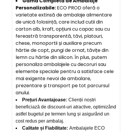
Gama Completă
de Ambalaje
Personalizabile
:
ECO PROD oferă o
varietate extinsă de ambalaje alimentare
de unică folosință, care includ cutii din
carton alb, kraft, opțiuni cu capac sau cu
fereastră transparentă, tăvi, platouri,
chese, monoportii și auxiliare precum
hârtie de copt, pungi de ornat, tăvițe din
lemn cu hârtie din silicon. În plus, putem
personaliza ambalajele cu decoruri sau
elemente speciale pentru a satisface cele
mai exigente nevoi de ambalare,
prezentare și transport pe tot parcursul
anului.
Prețuri Avantajoase:
Clienții noștri
beneficiază de discount-uri atractive, optimizând
astfel bugetul pe termen lung și asigurând un
cost redus per ambalaj.
Calitate și Fiabilitate:
Ambalajele ECO