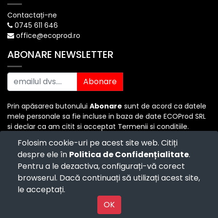
Contactați-ne
0745 611 646
office@ecoprod.ro
ABONARE NEWSLETTER
Abonare
Prin apăsarea butonului
Abonare
sunt de acord ca datele
mele personale sa fie incluse in baza de date ECOProd SRL
si declar ca am citit si acceptat Termenii si conditiile.
Folosim cookie-uri pe acest site web. Citiți
despre ele în
Politica de Confidențialitate
.
Copyright ©
ECO PROD SRL
-
Termenii si Conditiile
-
Pentru a le dezactiva, configurați-vă corect
Politica de Confidențialitate
-
Consultanță juridică
-
Politica de retur
-
Cum cumpăr?
browserul. Dacă continuați să utilizați acest site,
Powered by
- The #1
Open Source eCommerce
le acceptați.
Powered by
OK