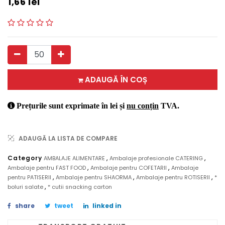
1,66
lei
ADAUGĂ ÎN COȘ
Prețurile sunt exprimate în lei și
nu conțin
TVA.
ADAUGĂ LA LISTA DE COMPARE
,
,
Category
AMBALAJE ALIMENTARE
Ambalaje profesionale CATERING
,
,
Ambalaje pentru FAST FOOD
Ambalaje pentru COFETARII
Ambalaje
,
,
,
pentru PATISERII
Ambalaje pentru SHAORMA
Ambalaje pentru ROTISERII
*
,
boluri salate
* cutii snacking carton
share
tweet
linked in