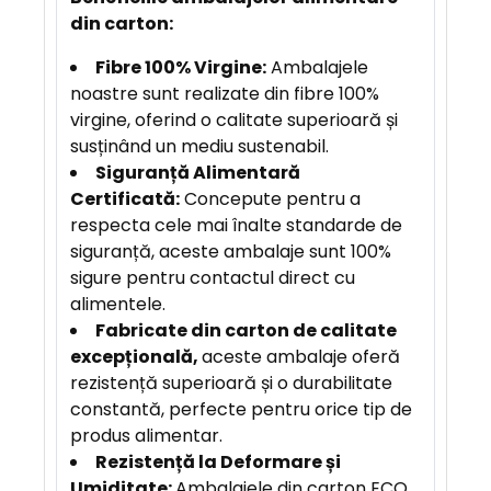
J
din carton:
E
Fibre 100% Virgine:
Ambalajele
noastre sunt realizate din fibre 100%
virgine, oferind o calitate superioară și
susținând un mediu sustenabil.
Siguranță Alimentară
Certificată:
Concepute pentru a
respecta cele mai înalte standarde de
siguranță, aceste ambalaje sunt 100%
sigure pentru contactul direct cu
alimentele.
F
abricate din carton de calitate
excepțională,
aceste ambalaje oferă
rezistență superioară și o durabilitate
constantă, perfecte pentru orice tip de
produs alimentar.
Rezistență la Deformare și
Umiditate:
Ambalajele din carton ECO