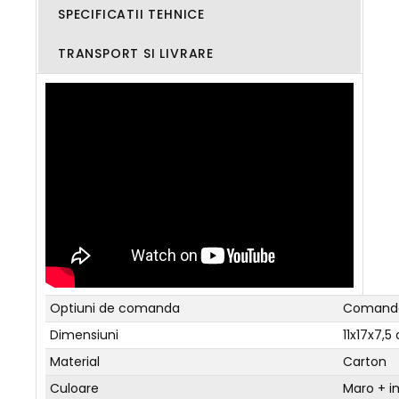
SPECIFICATII TEHNICE
TRANSPORT SI LIVRARE
Optiuni de comanda
Comanda
Dimensiuni
11x17x7,5
Material
Carton
Culoare
Maro + i