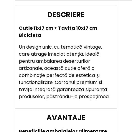
D
E
Cutie 11x17 cm + Tavita 10x17 cm
S
Bicicleta
C
R
Un design unic, cu tematică vintage,
I
care atrage imediat atenția. Ideală
E
pentru ambalarea deserturilor
R
artizanale, această cutie oferă o
E
combinație perfectă de estetică și
funcționalitate. Cartonul premium și
tăvița integrată garantează siguranța
A
produselor, păstrându-le prospețimea.
V
A
N
T
A
Beneficiile
ambalajelor alimentare