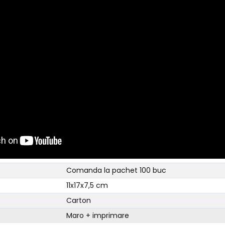
Comanda la pachet 100 buc
11x17x7,5 cm
Carton
Maro + imprimare