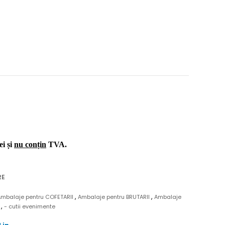
ei și
nu conțin
TVA.
RE
,
,
Ambalaje pentru COFETARII
Ambalaje pentru BRUTARII
Ambalaje
,
N
- cutii evenimente