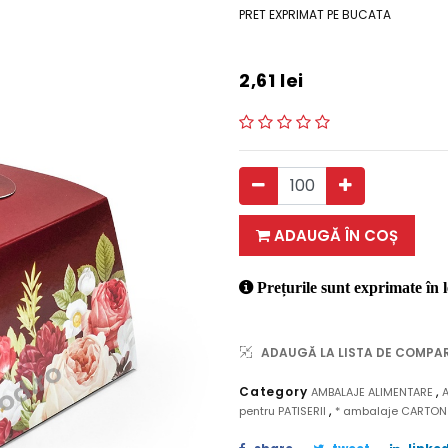
PRET EXPRIMAT PE BUCATA
2,61
lei
ADAUGĂ ÎN COȘ
Prețurile sunt exprimate în l
ADAUGĂ LA LISTA DE COMPA
,
Category
AMBALAJE ALIMENTARE
,
pentru PATISERII
* ambalaje CARTO