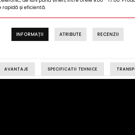
efonic, de luni până vineri, între orele 9:00 - 17:00. Produ
rapidă și eficientă.
INFORMAȚII
ATRIBUTE
RECENZII
AVANTAJE
SPECIFICATII TEHNICE
TRANSP