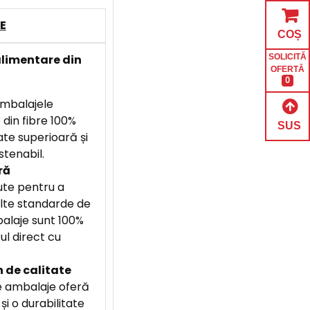
E
COȘ
limentare din
SOLICITĂ
OFERTĂ
0
mbalajele
 din fibre 100%
SUS
tate superioară și
stenabil.
ră
te pentru a
lte standarde de
alaje sunt 100%
ul direct cu
 de calitate
 ambalaje oferă
și o durabilitate