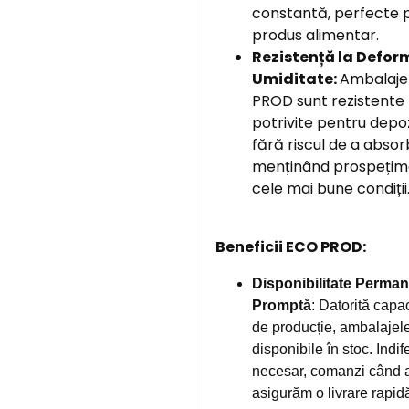
constantă, perfecte p
produs alimentar.
Rezistență la Deform
Umiditate:
Ambalajel
PROD sunt rezistente 
potrivite pentru depoz
fără riscul de a absor
menținând prospețime
cele mai bune condiții
Beneficii ECO PROD:
Disponibilitate Perman
Promptă
: Datorită capac
de producție, ambalajel
disponibile în stoc. Indi
necesar, comanzi când ai
asigurăm o livrare rapid