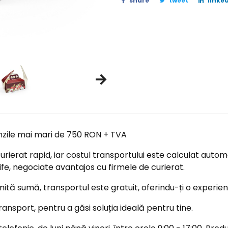
share
tweet
linked
nzile mai mari de 750 RON + TVA
ierat rapid, iar costul transportului este calculat automa
ife, negociate avantajos cu firmele de curierat.
tă sumă, transportul este gratuit, oferindu-ți o experi
ransport, pentru a găsi soluția ideală pentru tine.