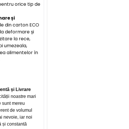
entru orice tip de
are și
e din carton ECO
la deformare și
itare la rece,
bi umezeala,
a alimentelor în
.
entă și Livrare
ității noastre mari
e sunt mereu
ferent de volumul
 nevoie, iar noi
ă și constantă