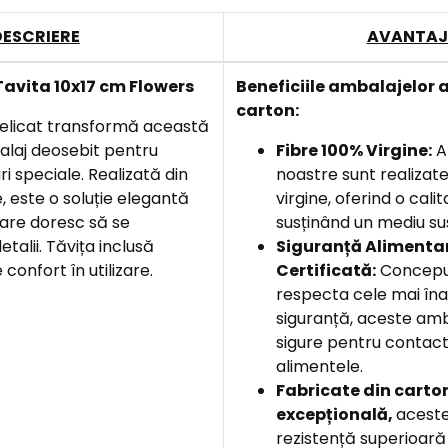
DESCRIERE
AVANTAJ
 Tavita 10x17 cm Flowers
Beneficiile
ambalajelor a
carton:
delicat transformă această
alaj deosebit pentru
Fibre 100% Virgine:
A
uri speciale. Realizată din
noastre sunt realizate
, este o soluție elegantă
virgine, oferind o cali
care doresc să se
susținând un mediu su
etalii. Tăvița inclusă
Siguranță Alimenta
confort în utilizare.
Certificată:
Concepu
respecta cele mai îna
siguranță, aceste amb
sigure pentru contact
alimentele.
F
abricate din carton
excepțională,
aceste
rezistență superioară 