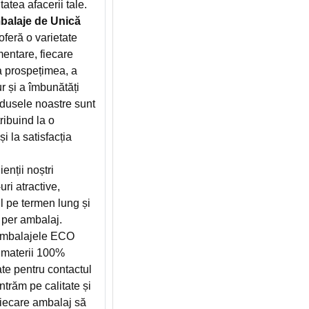
atea afacerii tale.
alaje de Unică
ră o varietate
entare, fiecare
a prospețimea, a
r și a îmbunătăți
odusele noastre sunt
ribuind la o
i la satisfacția
ienții noștri
ri atractive,
l pe termen lung și
 per ambalaj.
mbalajele ECO
materii 100%
cate pentru contactul
trăm pe calitate și
 fiecare ambalaj să