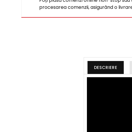
Poți plasa comenzi online non-stop sau tel
procesarea comenzii, asigurând o livrare 
DESCRIERE