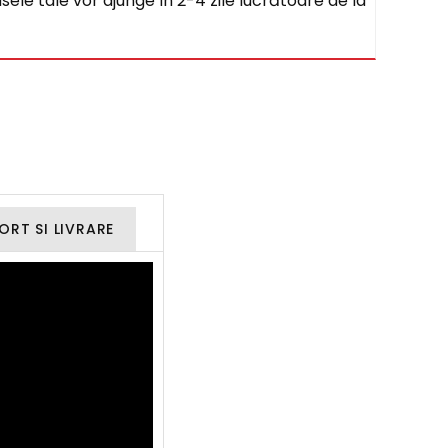
sele tale vor ajunge în 2-4 zile lucrătoare de la
ORT SI LIVRARE