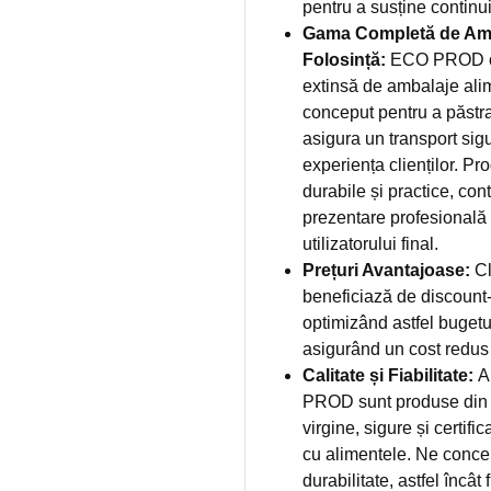
pentru a susține continuit
Gama Completă de Amb
Folosință:
ECO PROD ofe
extinsă de ambalaje alim
conceput pentru a păstr
asigura un transport sigu
experiența clienților. Pr
durabile și practice, cont
prezentare profesională ș
utilizatorului final.
Prețuri Avantajoase:
Cl
beneficiază de discount-u
optimizând astfel bugetu
asigurând un cost redus
Calitate și Fiabilitate:
A
PROD sunt produse din 
virgine, sigure și certifi
cu alimentele. Ne concen
durabilitate, astfel încât