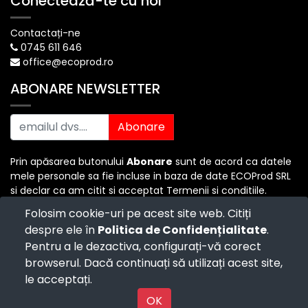
Conectează-te cu noi
Contactați-ne
0745 611 646
office@ecoprod.ro
ABONARE NEWSLETTER
Abonare
Prin apăsarea butonului
Abonare
sunt de acord ca datele
mele personale sa fie incluse in baza de date ECOProd SRL
si declar ca am citit si acceptat Termenii si conditiile.
Folosim cookie-uri pe acest site web. Citiți
despre ele în
Politica de Confidențialitate
.
Copyright ©
ECO PROD SRL
-
Termenii si Conditiile
-
Pentru a le dezactiva, configurați-vă corect
Politica de Confidențialitate
-
Consultanță juridică
-
Politica de retur
-
Cum cumpăr?
browserul. Dacă continuați să utilizați acest site,
Powered by
- The #1
Open Source eCommerce
le acceptați.
Powered by
OK