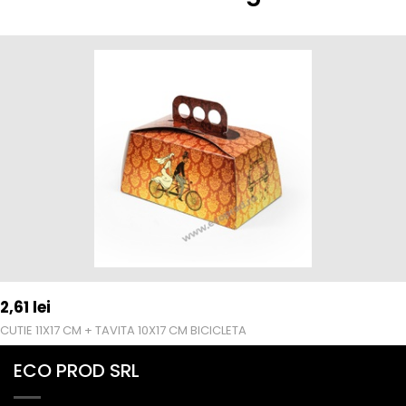
2,61
lei
CUTIE 11X17 CM + TAVITA 10X17 CM BICICLETA
ECO PROD SRL