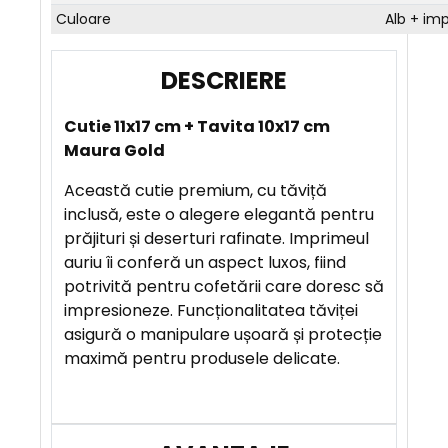
Culoare
Alb + im
D
E
Cutie 11x17 cm + Tavita 10x17 cm
S
Maura Gold
C
R
Această cutie premium, cu tăviță
I
inclusă, este o alegere elegantă pentru
E
prăjituri și deserturi rafinate. Imprimeul
R
auriu îi conferă un aspect luxos, fiind
E
potrivită pentru cofetării care doresc să
impresioneze. Funcționalitatea tăviței
asigură o manipulare ușoară și protecție
A
maximă pentru produsele delicate.
V
A
N
T