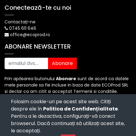
Conectează-te cu noi
Contactați-ne
0745 611 646
office@ecoprod.ro
ABONARE NEWSLETTER
Abonare
Prin apăsarea butonului
Abonare
sunt de acord ca datele
mele personale sa fie incluse in baza de date ECOProd SRL
si declar ca am citit si acceptat Termenii si conditiile.
Folosim cookie-uri pe acest site web. Citiți
despre ele în
Politica de Confidențialitate
.
Copyright ©
ECO PROD SRL
-
Termenii si Conditiile
-
Pentru a le dezactiva, configurați-vă corect
Politica de Confidențialitate
-
Consultanță juridică
-
Politica de retur
-
Cum cumpăr?
browserul. Dacă continuați să utilizați acest site,
Powered by
- The #1
Open Source eCommerce
le acceptați.