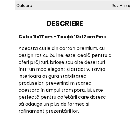
Culoare
Roz + im
D
E
Cutie 11x17 cm + Tăviță 10x17 cm Pink
S
C
Această cutie din carton premium, cu
R
design roz cu buline, este ideală pentru a
I
oferi prăjituri, brioșe sau alte deserturi
E
într-un mod elegant și atractiv. Tăvița
R
interioară asigură stabilitatea
E
produselor, prevenind mișcarea
acestora în timpul transportului. Este
perfectă pentru cofetării care doresc
A
să adauge un plus de farmec și
V
rafinament prezentării lor.
A
N
T